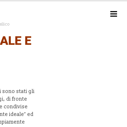
ilico
ALE E
i sono stati gli
gi, di fronte
e condivise
ante ideale” ed
ampiamente