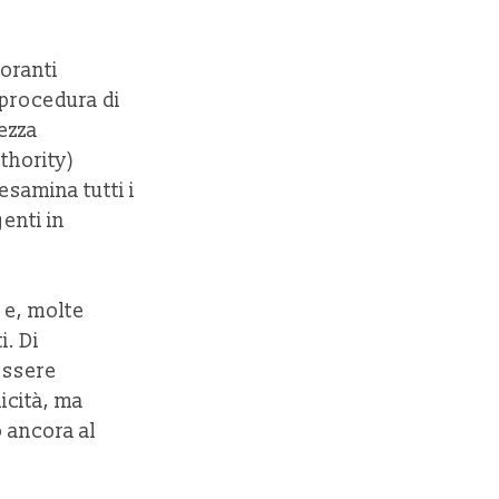
coranti
 procedura di
rezza
thority)
esamina tutti i
enti in
 e, molte
i. Di
essere
icità, ma
o ancora al