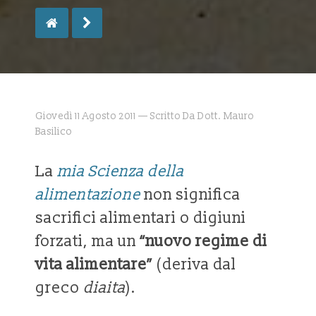
Giovedì 11 Agosto 2011 — Scritto Da Dott. Mauro
Basilico
La
mia Scienza della
alimentazione
non significa
sacrifici alimentari o digiuni
forzati, ma un
“nuovo regime di
vita alimentare”
(deriva dal
greco
diaita
).