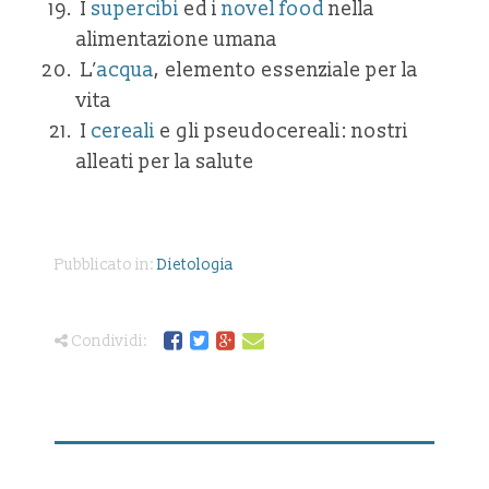
I
supercibi
ed i
novel food
nella
alimentazione umana
L’
acqua
, elemento essenziale per la
vita
I
cereali
e gli pseudocereali: nostri
alleati per la salute
Pubblicato in:
Dietologia
Condividi: