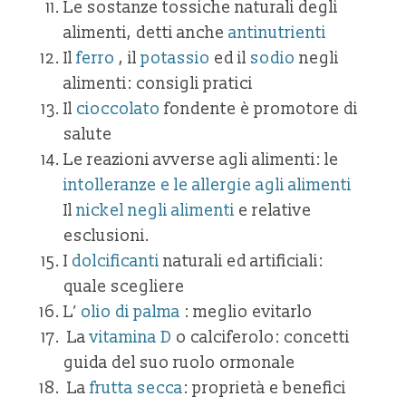
Le sostanze tossiche naturali degli
alimenti, detti anche
antinutrienti
Il
ferro
, il
potassio
ed il
sodio
negli
alimenti: consigli pratici
Il
cioccolato
fondente è promotore di
salute
Le reazioni avverse agli alimenti: le
intolleranze e le allergie agli alimenti
Il
nickel negli alimenti
e relative
esclusioni.
I
dolcificanti
naturali ed artificiali:
quale scegliere
L’
olio di palma
: meglio evitarlo
La
vitamina D
o calciferolo: concetti
guida del suo ruolo ormonale
La
frutta secca
: proprietà e benefici