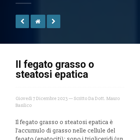
II fegato grasso o
steatosi epatica
Giovedì 7 Dicembre 2023 — Scritto Da Dott. Mauro
Basilico
Il fegato grasso o steatosi epatica è
l’accumulo di grasso nelle cellule del
fegato (epatociti); sono i trigliceridi (un