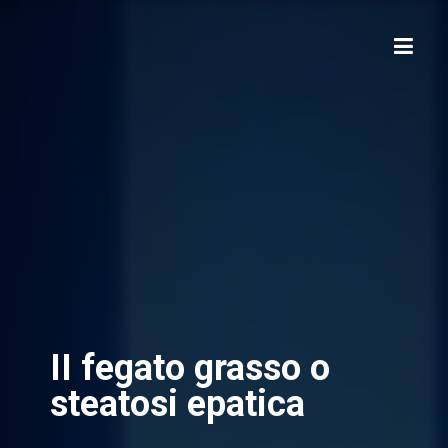
II fegato grasso o
steatosi epatica